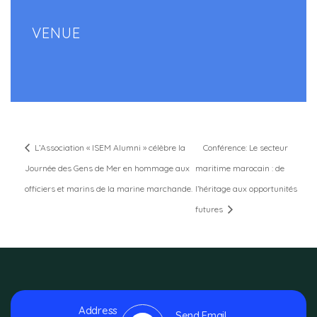
VENUE
L’Association « ISEM Alumni » célèbre la
Conférence: Le secteur
Journée des Gens de Mer en hommage aux
maritime marocain : de
officiers et marins de la marine marchande.
l’héritage aux opportunités
futures
Address
Send Email